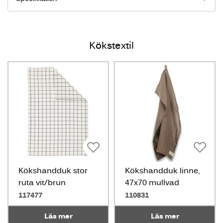
Kökstextil
Kökshandduk stor
Kökshandduk linne,
ruta vit/brun
47x70 mullvad
117477
110831
Läs mer
Läs mer