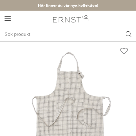
Här finner du vår nya kollektion!