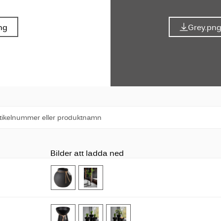
ng
Grey.pn
Bilder att ladda ned