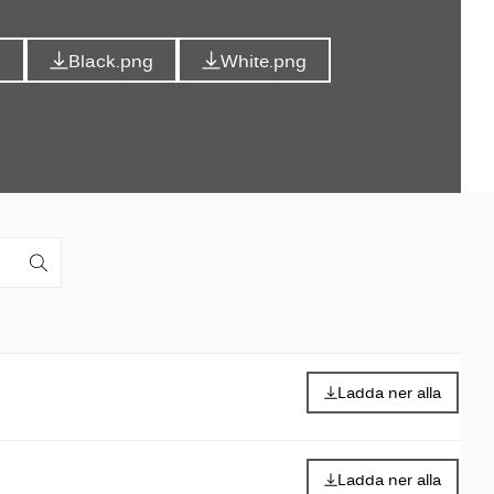
g
Black.png
White.png
Ladda ner alla
Ladda ner alla