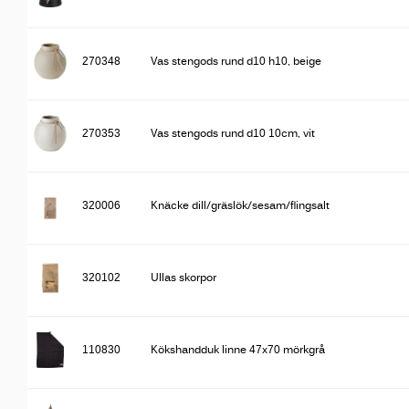
270348
Vas stengods rund d10 h10, beige
270353
Vas stengods rund d10 10cm, vit
320006
Knäcke dill/gräslök/sesam/flingsalt
320102
Ullas skorpor
110830
Kökshandduk linne 47x70 mörkgrå