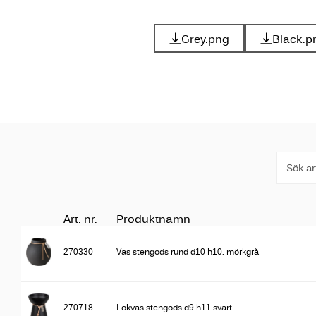
Grey.png
Black.p
Art. nr.
Produktnamn
270330
Vas stengods rund d10 h10, mörkgrå
270718
Lökvas stengods d9 h11 svart