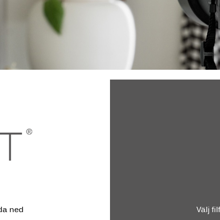
dda ned
Välj f