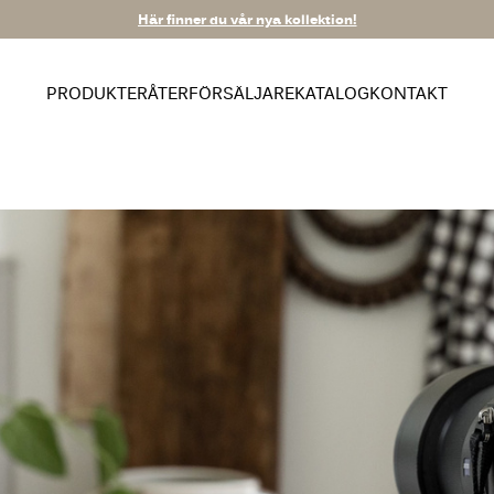
Här finner du vår nya kollektion!
PRODUKTER
ÅTERFÖRSÄLJARE
KATALOG
KONTAKT