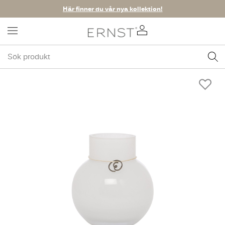
Här finner du vår nya kollektion!