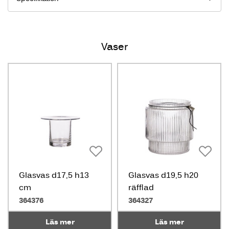
Vaser
Glasvas d17,5 h13
Glasvas d19,5 h20
cm
räfflad
364376
364327
Läs mer
Läs mer