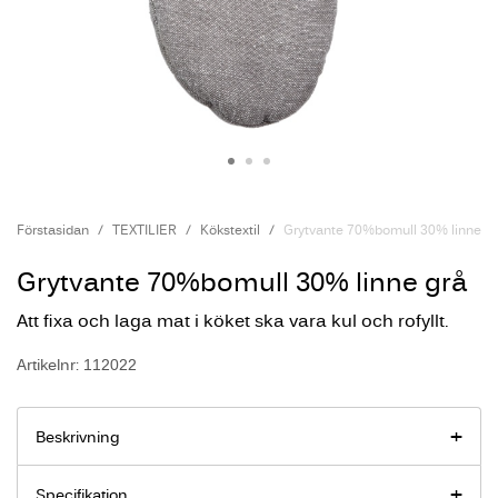
Förstasidan
TEXTILIER
Kökstextil
Grytvante 70%bomull 30% linne gr
Grytvante 70%bomull 30% linne grå
Att fixa och laga mat i köket ska vara kul och rofyllt.
Artikelnr: 112022
Beskrivning
Specifikation