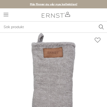
Här finner du vår nya kollektion!