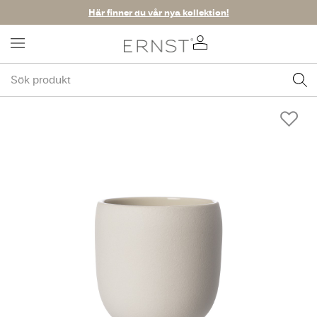
Här finner du vår nya kollektion!