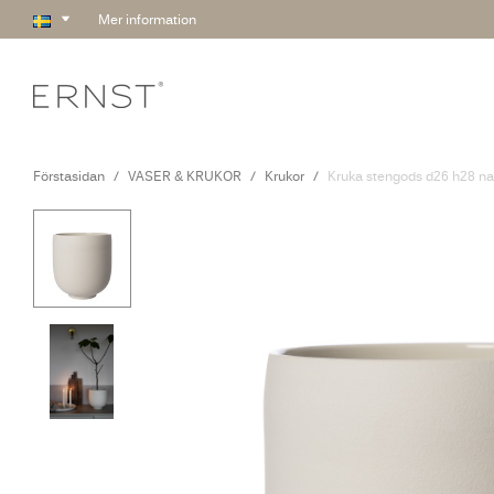
Mer information
Förstasidan
VASER & KRUKOR
Krukor
Kruka stengods d26 h28 nat