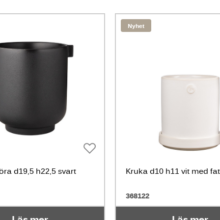
Nyhet
ra d19,5 h22,5 svart
Kruka d10 h11 vit med fat
368122
Läs mer
Läs mer