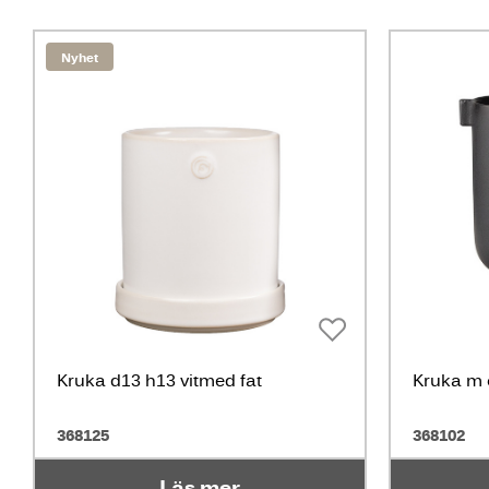
Nyhet
Kruka d13 h13 vitmed fat
Kruka m ö
368125
368102
Läs mer