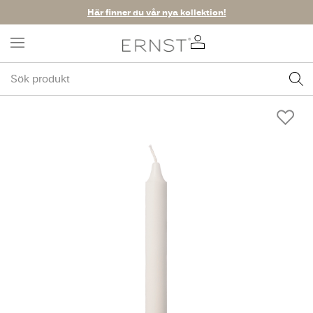
Här finner du vår nya kollektion!