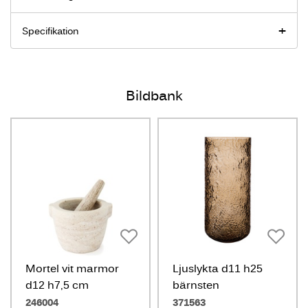
Specifikation
Bildbank
Mortel vit marmor
Ljuslykta d11 h25
d12 h7,5 cm
bärnsten
246004
371563