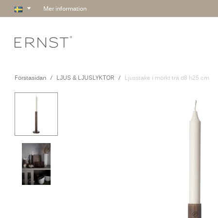
Mer information
Förstasidan
LJUS & LJUSLYKTOR
Ljusstake i mörkt trä d8 h25 cm