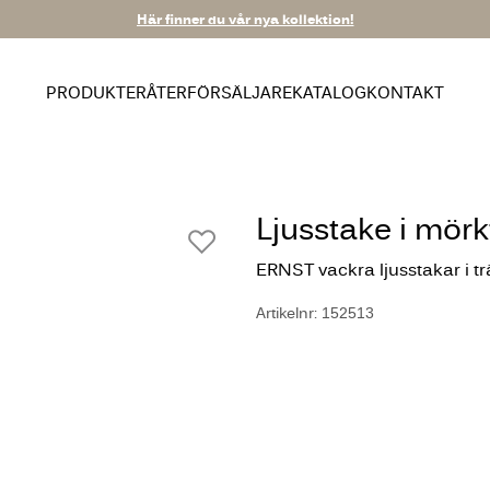
Här finner du vår nya kollektion!
PRODUKTER
ÅTERFÖRSÄLJARE
KATALOG
KONTAKT
Ljusstake i mörk
ERNST vackra ljusstakar i trä
Artikelnr: 152513