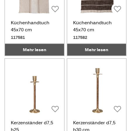
Küchenhandtuch
Küchenhandtuch
45x70 cm
45x70 cm
natur/weiß/beige
natur/weiß/braun
117581
117582
Mehr lesen
Mehr lesen
Kerzenständer d7,5
Kerzenständer d7,5
h25
h30 cm