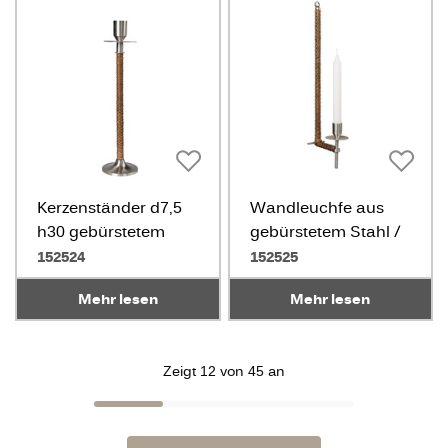
Kerzenständer d7,5
Wandleuchfe aus
h30 gebürstetem
gebürstetem Stahl /
Stahl/Geflochte
Geflochte
152524
152525
Mehr lesen
Mehr lesen
Zeigt 12 von 45 an