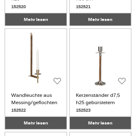
Messing/geflochten
Messing/geflochten
152520
152521
Mehr lesen
Mehr lesen
Wandleuchte aus
Kerzenständer d7,5
Messing/geflochten
h25 gebürstetem
Stahl/Geflochten
152522
152523
Mehr lesen
Mehr lesen