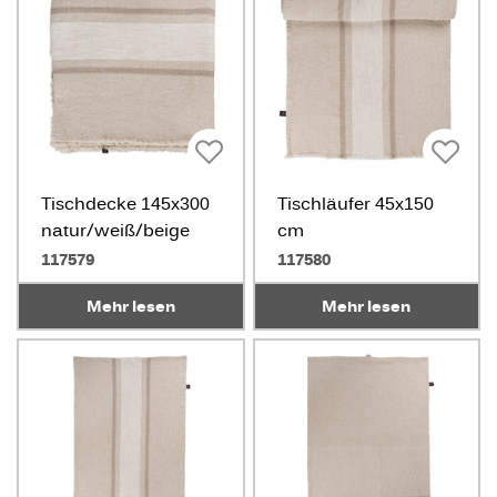
Tischdecke 145x300
Tischläufer 45x150
natur/weiß/beige
cm
natur/weiß/beige
117579
117580
Mehr lesen
Mehr lesen