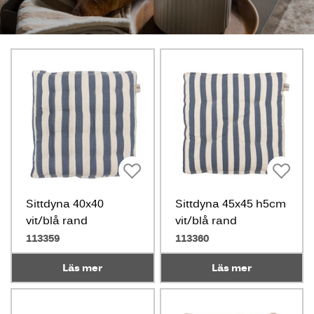
Sittdyna 40x40
Sittdyna 45x45 h5cm
vit/blå rand
vit/blå rand
113359
113360
Läs mer
Läs mer