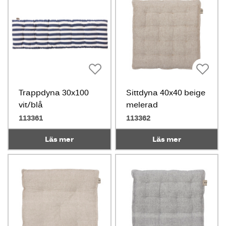
Trappdyna 30x100
Sittdyna 40x40 beige
vit/blå
melerad
113361
113362
Läs mer
Läs mer