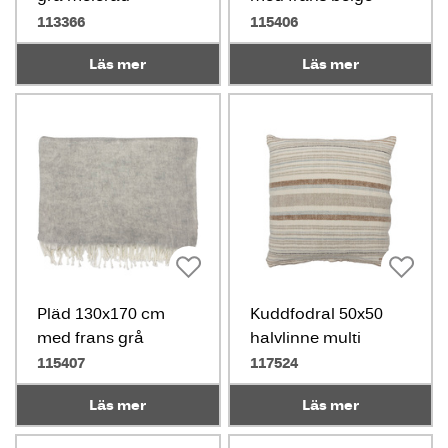
113366
115406
Läs mer
Läs mer
Pläd 130x170 cm
Kuddfodral 50x50
med frans grå
halvlinne multi
ljusblå
115407
117524
Läs mer
Läs mer