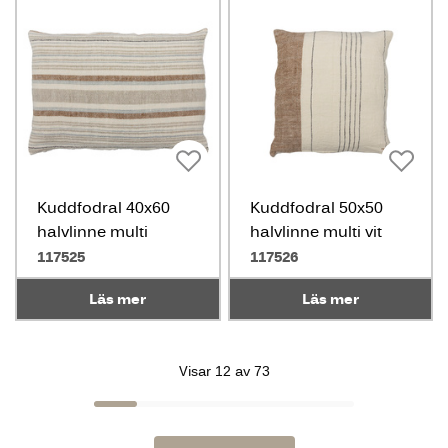
Kuddfodral 40x60
Kuddfodral 50x50
halvlinne multi
halvlinne multi vit
ljusblå
117525
117526
Läs mer
Läs mer
Visar 12 av 73