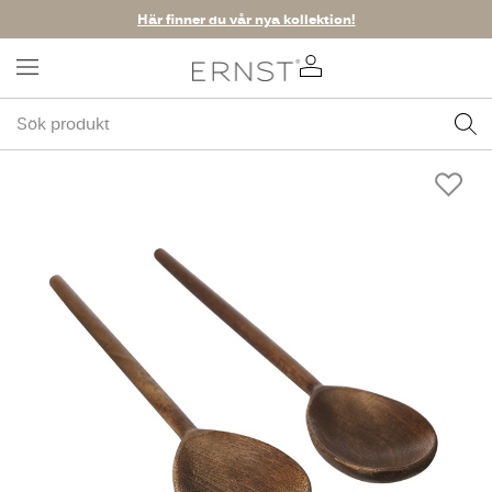
Här finner du vår nya kollektion!