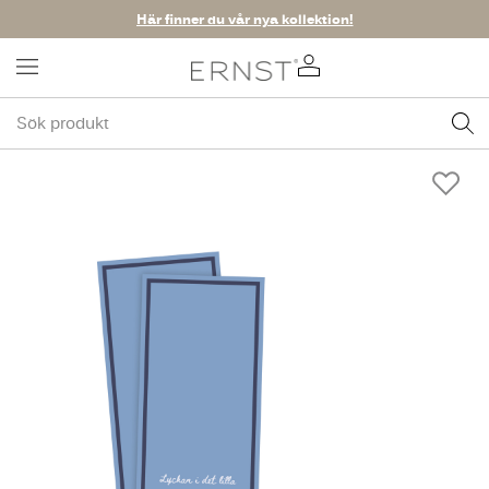
Här finner du vår nya kollektion!