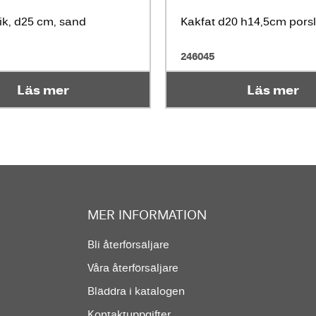
rik, d25 cm, sand
Kakfat d20 h14,5cm porsl
246045
Läs mer
Läs mer
MER INFORMATION
Bli återförsäljare
Våra återförsäljare
Bläddra i katalogen
Kontaktuppgifter