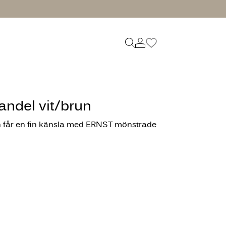
andel vit/brun
h får en fin känsla med ERNST mönstrade