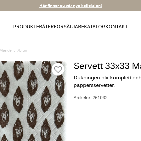
Här finner du vår nya kollektion!
PRODUKTER
ÅTERFÖRSÄLJARE
KATALOG
KONTAKT
Mandel vit/brun
Servett 33x33 M
Dukningen blir komplett oc
pappersservetter.
Artikelnr: 261032