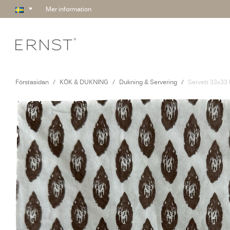
Mer information
Förstasidan
KÖK & DUKNING
Dukning & Servering
Servett 33x33 