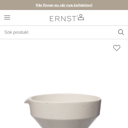
Här finner du vår nya kollektion!