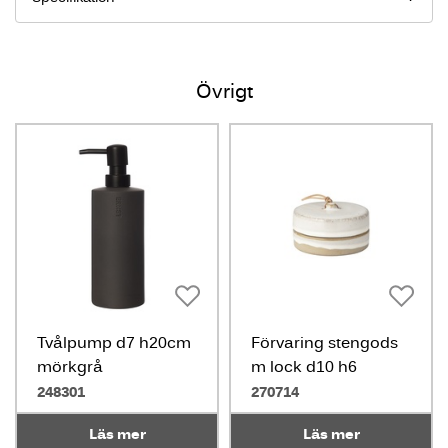
Övrigt
Tvålpump d7 h20cm
Förvaring stengods
mörkgrå
m lock d10 h6
248301
270714
Läs mer
Läs mer