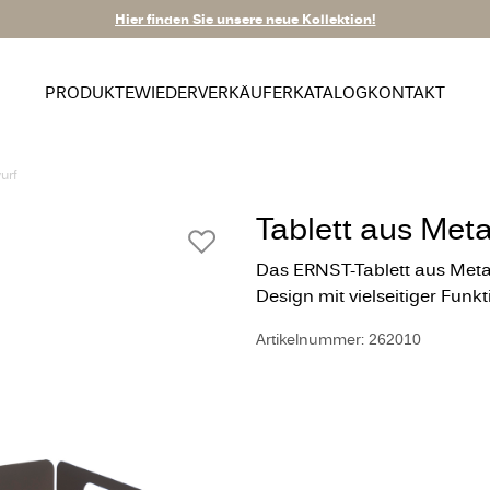
Hier finden Sie unsere neue Kollektion!
PRODUKTE
WIEDERVERKÄUFER
KATALOG
KONTAKT
urf
Tablett aus Meta
Das ERNST-Tablett aus Metal
Design mit vielseitiger Funkti
Artikelnummer: 262010