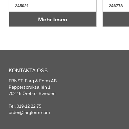
245021
246778
Mehr lesen
KONTAKTA OSS
ERNST. Färg & Form AB
Pappersbruksallén 1
702 15 Örebro, Sweden
Tel. 019-12 22 75
order@fargform.com