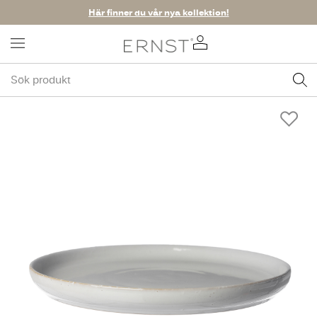
Här finner du vår nya kollektion!