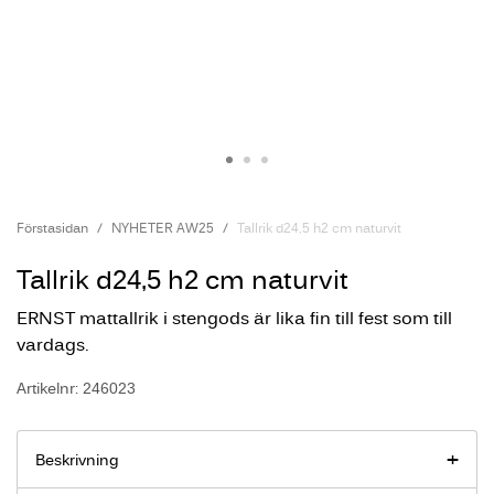
Förstasidan
NYHETER AW25
Tallrik d24,5 h2 cm naturvit
Tallrik d24,5 h2 cm naturvit
ERNST mattallrik i stengods är lika fin till fest som till
vardags.
Artikelnr: 246023
Beskrivning