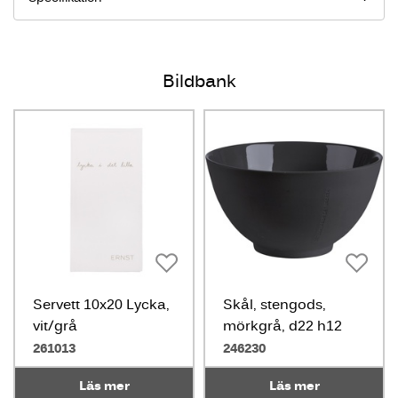
Bildbank
Servett 10x20 Lycka,
Skål, stengods,
vit/grå
mörkgrå, d22 h12
cm
261013
246230
Läs mer
Läs mer