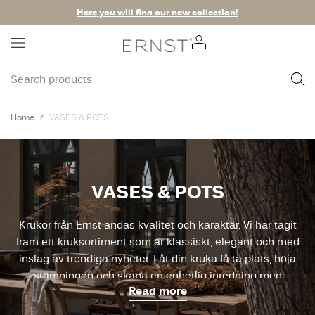
Here you will find our new collection!
Home
VASES & POTS
VASES & POTS
Krukor från Ernst andas kvalitet och karaktär. Vi har tagit
fram ett kruksortiment som är klassiskt, elegant och med
inslag av trendiga nyheter. Låt din kruka få ta plats, höja
stämningen och skapa en enhetlig inredning med
Read more
matchande modeller i olika storlekar.