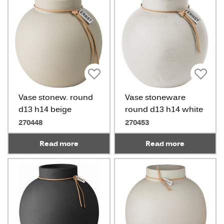
Vase stonew. round
Vase stoneware
d13 h14 beige
round d13 h14 white
270448
270453
Read more
Read more