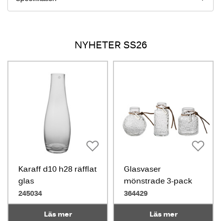
NYHETER SS26
Karaff d10 h28 räfflat
Glasvaser
glas
mönstrade 3-pack
245034
364429
Läs mer
Läs mer