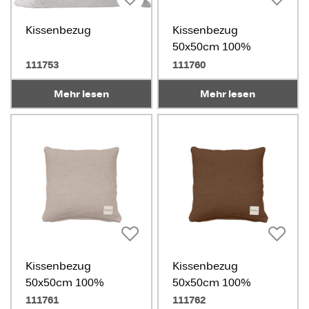
Kissenbezug
Kissenbezug
50x50cm 100%
Baumwolle weiß
111753
111760
Mehr lesen
Mehr lesen
Kissenbezug
Kissenbezug
50x50cm 100%
50x50cm 100%
Baumwolle beige
Baumwolle Karamell
111761
111762