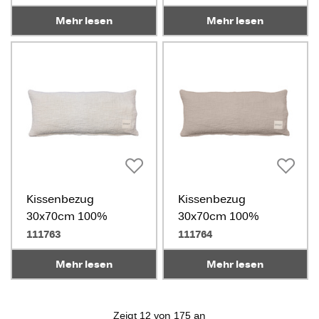
Mehr lesen
Mehr lesen
Kissenbezug
Kissenbezug
30x70cm 100%
30x70cm 100%
Baumwolle weiß
Baumwolle beige
111763
111764
Mehr lesen
Mehr lesen
Zeigt 12 von 175 an