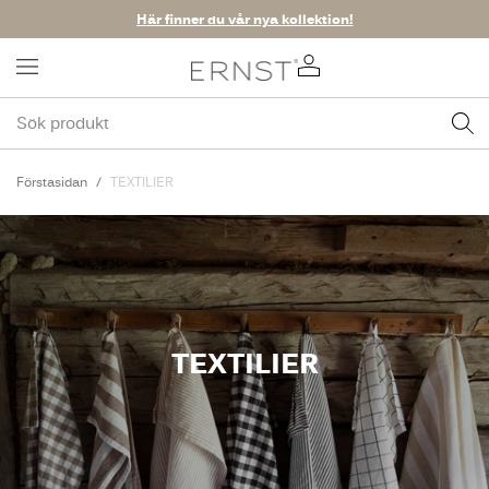
Här finner du vår nya kollektion!
Förstasidan
TEXTILIER
TEXTILIER