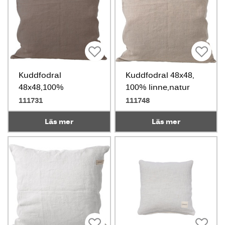
Kuddfodral
Kuddfodral 48x48,
48x48,100%
100% linne,natur
linne,mullvad
111731
111748
Läs mer
Läs mer