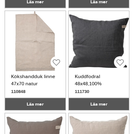
Läs mer
Läs mer
Kökshandduk linne
Kuddfodral
47x70 natur
48x48,100%
linne,mörkgrå
110848
111730
Läs mer
Läs mer