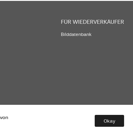
FÜR WIEDERVERKÄUFER
Bilddatenbank
 von
Okay
Copyright © 2026 ERNST Site by
Vendre