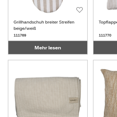
Grillhandschuh breiter Streifen
Topflappe
beige/weiß
111769
111770
Mehr lesen