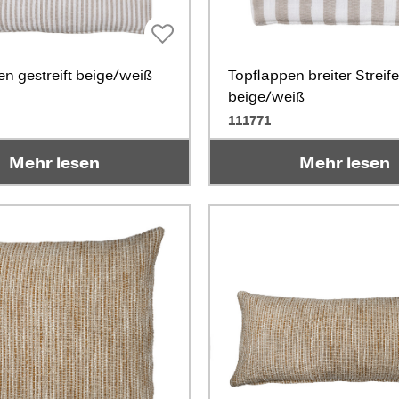
n gestreift beige/weiß
Topflappen breiter Streif
beige/weiß
111771
Mehr lesen
Mehr lesen