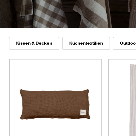
Kissen & Decken
Küchentextilien
Outdoo