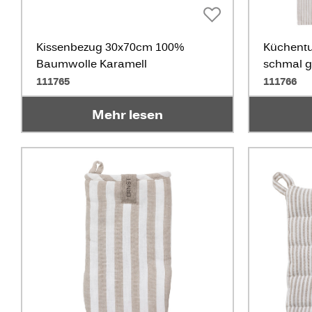
Kissenbezug 30x70cm 100%
Küchent
Baumwolle Karamell
schmal ge
111765
111766
Mehr lesen