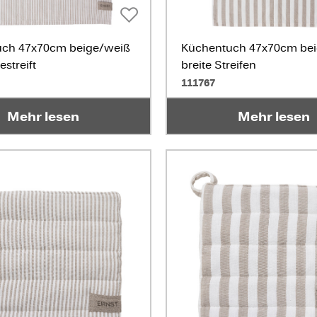
uch 47x70cm beige/weiß
Küchentuch 47x70cm be
streift
breite Streifen
111767
Mehr lesen
Mehr lesen