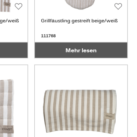
ige/weiß
Grillfäustling gestreift beige/weiß
111768
Mehr lesen