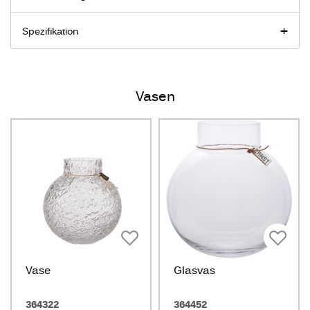
Spezifikation
Vasen
Vase
Glasvas
364322
364452