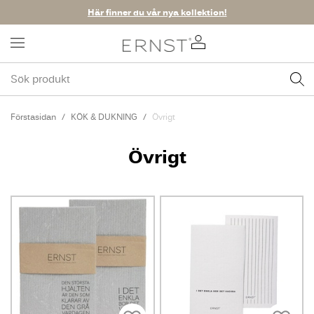
Här finner du vår nya kollektion!
Förstasidan
KÖK & DUKNING
Övrigt
Övrigt