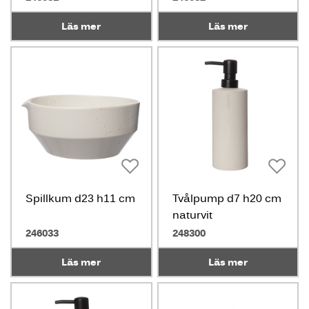
Läs mer
Läs mer
Spillkum d23 h11 cm
Tvålpump d7 h20 cm
naturvit
246033
248300
Läs mer
Läs mer