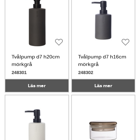
Tvålpump d7 h20cm
Tvålpump d7 h16cm
mörkgrå
mörkgrå
248301
248302
Läs mer
Läs mer