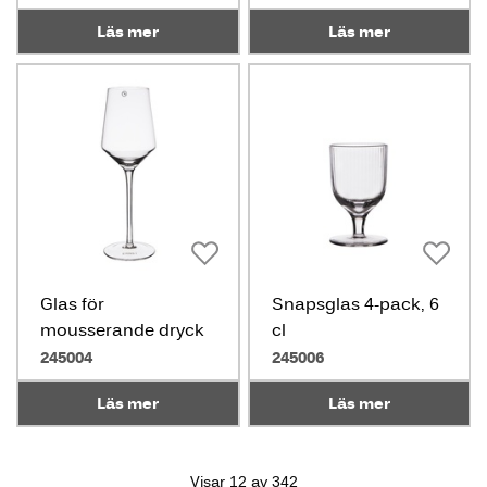
Läs mer
Läs mer
Glas för
Snapsglas 4-pack, 6
mousserande dryck
cl
2-p,30cl
245004
245006
Läs mer
Läs mer
Visar 12 av 342