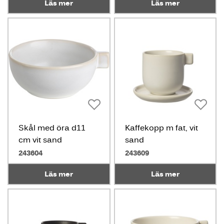
Läs mer
Läs mer
Skål med öra d11
Kaffekopp m fat, vit
cm vit sand
sand
243604
243609
Läs mer
Läs mer