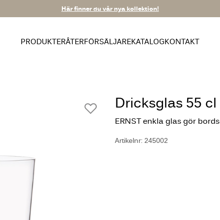
Här finner du vår nya kollektion!
PRODUKTER
ÅTERFÖRSÄLJARE
KATALOG
KONTAKT
Dricksglas 55 cl
ERNST enkla glas gör bordsd
Artikelnr: 245002