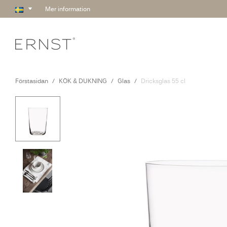
Mer information
Förstasidan
KÖK & DUKNING
Glas
Dricksglas 55 cl