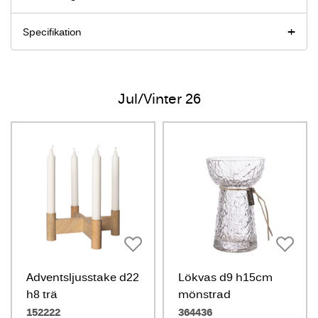
Specifikation
Jul/Vinter 26
Adventsljusstake d22
Lökvas d9 h15cm
h8 trä
mönstrad
152222
364436