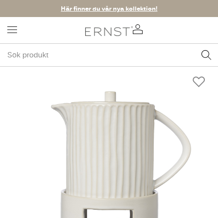
Här finner du vår nya kollektion!