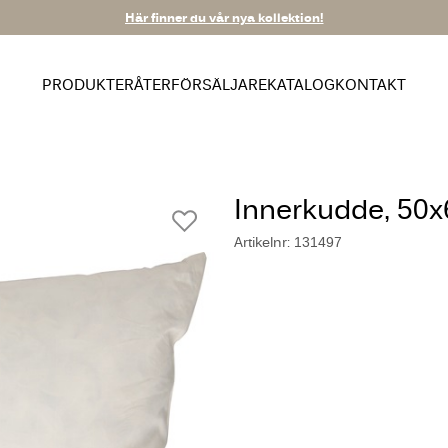
Här finner du vår nya kollektion!
PRODUKTER
ÅTERFÖRSÄLJARE
KATALOG
KONTAKT
Innerkudde, 50
Artikelnr: 131497