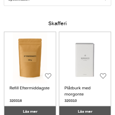
Skafferi
Refill Eftermiddagste
Plåtburk med
morgonte
320316
320310
Läs mer
Läs mer