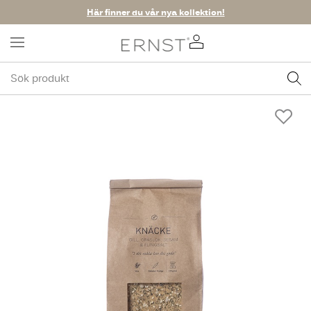
Här finner du vår nya kollektion!