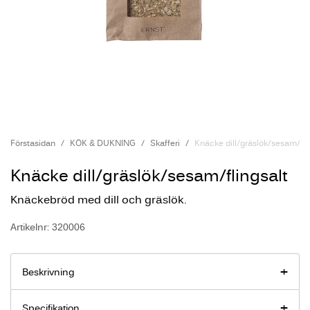
Förstasidan
KÖK & DUKNING
Skafferi
Knäcke dill/gräslök/sesam/fli
Knäcke dill/gräslök/sesam/flingsalt
Knäckebröd med dill och gräslök.
Artikelnr: 320006
Beskrivning
Specifikation