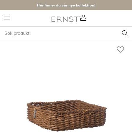
Här finner du vår nya kollektion!