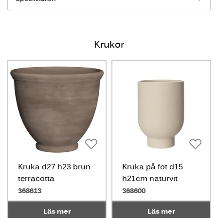
Krukor
Kruka d27 h23 brun
Kruka på fot d15
terracotta
h21cm naturvit
368613
368600
Läs mer
Läs mer