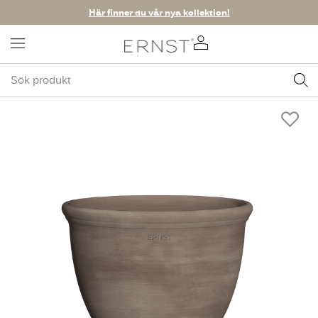
Här finner du vår nya kollektion!