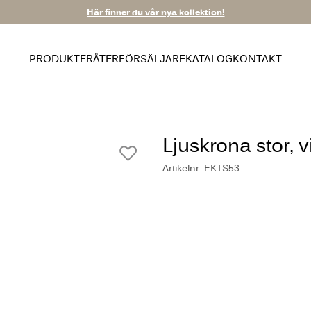
Här finner du vår nya kollektion!
PRODUKTER
ÅTERFÖRSÄLJARE
KATALOG
KONTAKT
Ljuskrona stor, v
Artikelnr: EKTS53