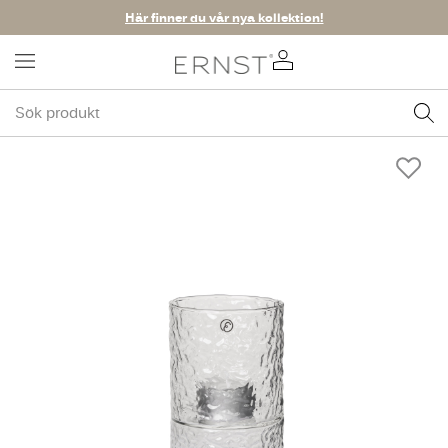
Här finner du vår nya kollektion!