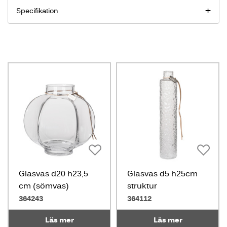
Specifikation
Glasvas d20 h23,5
Glasvas d5 h25cm
cm (sömvas)
struktur
364243
364112
Läs mer
Läs mer