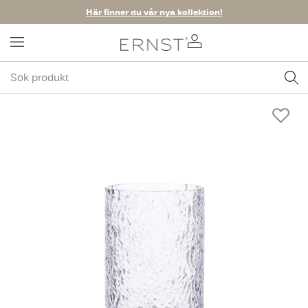
Här finner du vår nya kollektion!