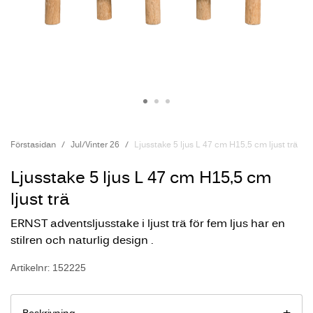
Förstasidan
Jul/Vinter 26
Ljusstake 5 ljus L 47 cm H15,5 cm ljust trä
Ljusstake 5 ljus L 47 cm H15,5 cm
ljust trä
ERNST adventsljusstake i ljust trä för fem ljus har en
stilren och naturlig design .
Artikelnr: 152225