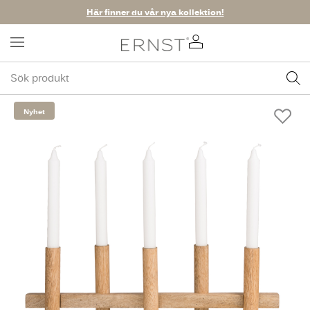
Här finner du vår nya kollektion!
Nyhet