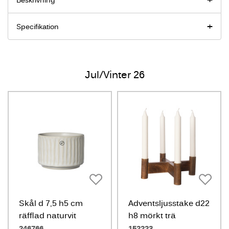
Beskrivning
Specifikation
Jul/Vinter 26
Skål d 7,5 h5 cm
Adventsljusstake d22
räfflad naturvit
h8 mörkt trä
246766
152223