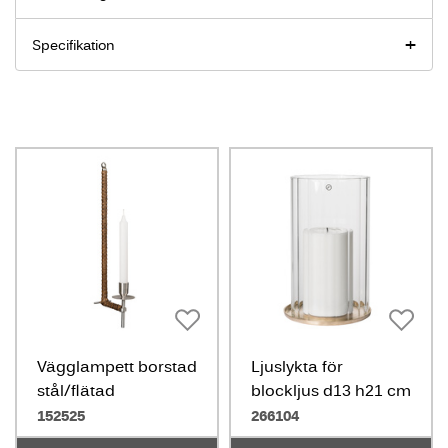
Specifikation
Vägglampett borstad
Ljuslykta för
stål/flätad
blockljus d13 h21 cm
mässing/glas
152525
266104