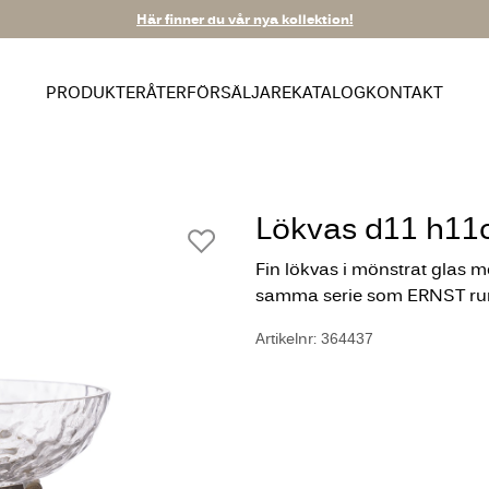
Här finner du vår nya kollektion!
PRODUKTER
ÅTERFÖRSÄLJARE
KATALOG
KONTAKT
Lökvas d11 h11
Fin lökvas i mönstrat glas m
samma serie som ERNST run
Artikelnr: 364437