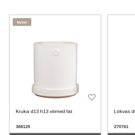
Nyhet
Kruka d13 h13 vitmed fat
Lökvas d8
368125
270761