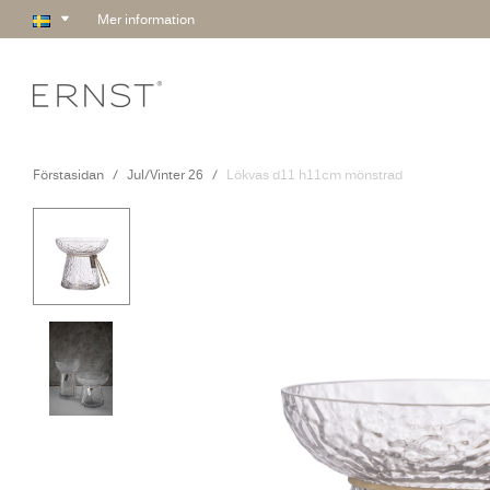
Mer information
Förstasidan
Jul/Vinter 26
Lökvas d11 h11cm mönstrad