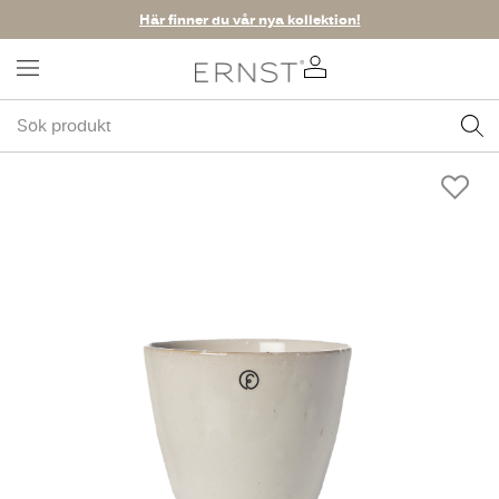
Här finner du vår nya kollektion!