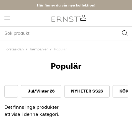
Här finner du vår nya kollektion!
Förstasidan
Kampanjer
Populär
Populär
Jul/Vinter 26
NYHETER SS26
KÖK 
Det finns inga produkter
att visa i denna kategori.