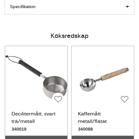
Specifikation
Köksredskap
Decilitermått, svart
Kaffemått
trä/metall
metall/flätat
handtag
340019
340088