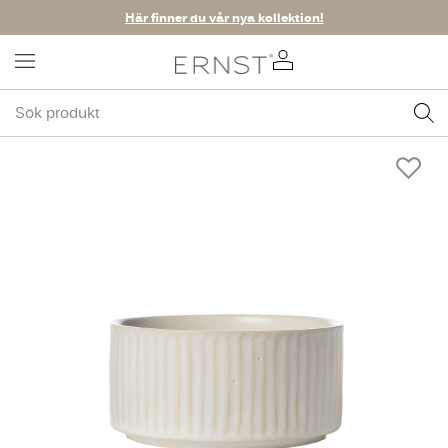
Här finner du vår nya kollektion!