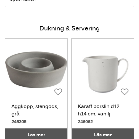
Dukning & Servering
Äggkopp, stengods,
Karaff porslin d12
grå
h14 cm, vanilj
245305
246062
Läs mer
Läs mer