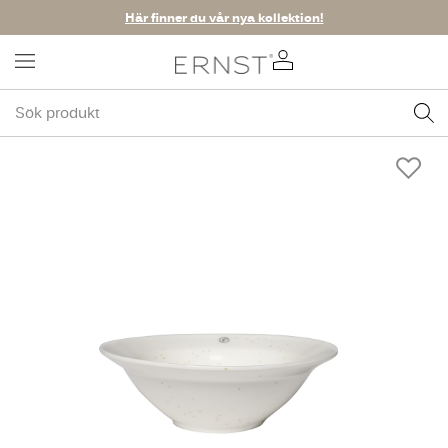
Här finner du vår nya kollektion!