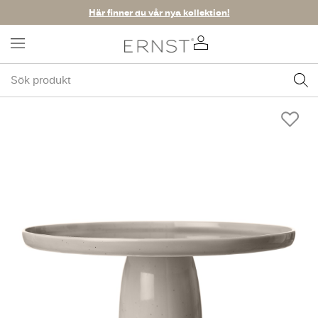
Här finner du vår nya kollektion!