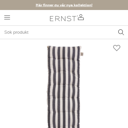
Här finner du vår nya kollektion!