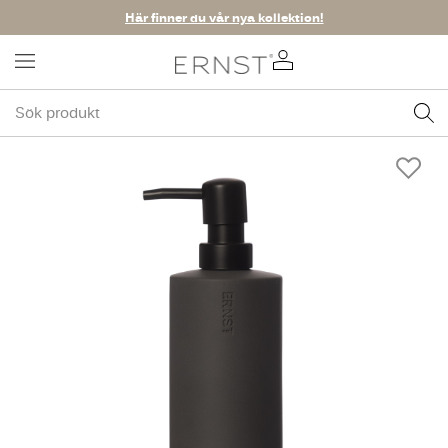
Här finner du vår nya kollektion!