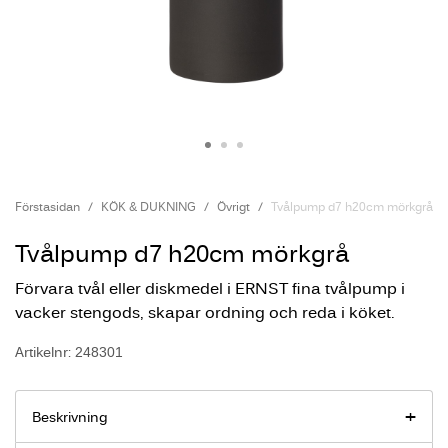
Förstasidan
KÖK & DUKNING
Övrigt
Tvålpump d7 h20cm mörkgrå
Tvålpump d7 h20cm mörkgrå
Förvara tvål eller diskmedel i ERNST fina tvålpump i
vacker stengods, skapar ordning och reda i köket.
Artikelnr: 248301
Beskrivning