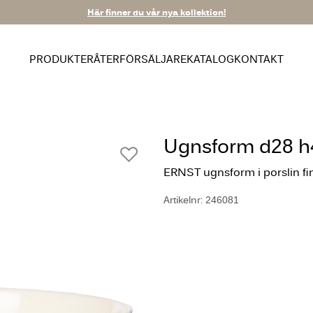
Här finner du vår nya kollektion!
PRODUKTER
ÅTERFÖRSÄLJARE
KATALOG
KONTAKT
Ugnsform d28 h4
ERNST ugnsform i porslin finn
Artikelnr: 246081