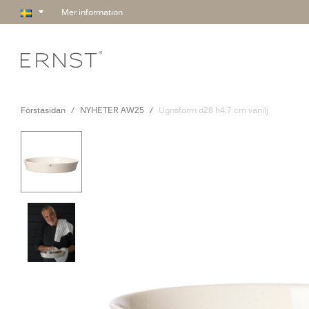
Mer information
Förstasidan
NYHETER AW25
Ugnsform d28 h4,7 cm vanilj