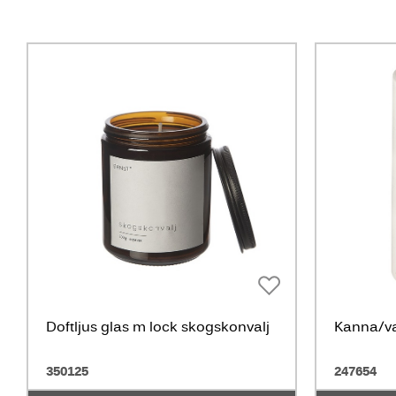
Doftljus glas m lock skogskonvalj
Kanna/va
350125
247654