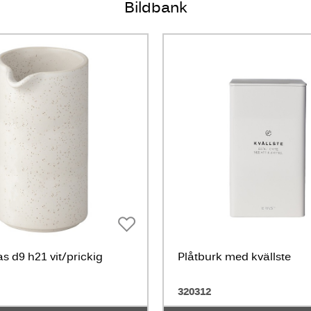
Bildbank
s d9 h21 vit/prickig
Plåtburk med kvällste
320312