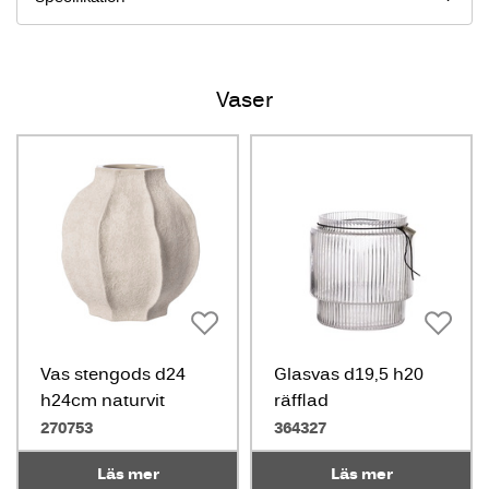
Vaser
Vas stengods d24
Glasvas d19,5 h20
h24cm naturvit
räfflad
270753
364327
Läs mer
Läs mer