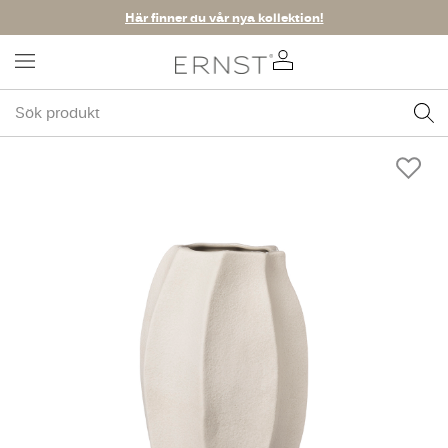
Här finner du vår nya kollektion!