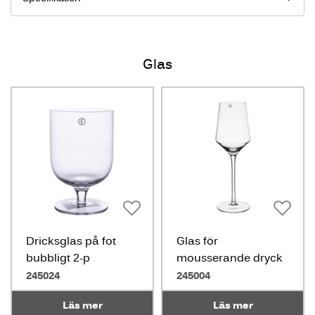
Glas
Dricksglas på fot
Glas för
bubbligt 2-p
mousserande dryck
2-p,30cl
245024
245004
Läs mer
Läs mer