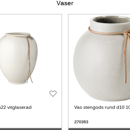
Vaser
h22 vitglaserad
Vas stengods rund d10 10
270353