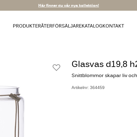
Här finner du vår nya kollektion!
PRODUKTER
ÅTERFÖRSÄLJARE
KATALOG
KONTAKT
Glasvas d19,8 
Snittblommor skapar liv och 
Artikelnr: 364459